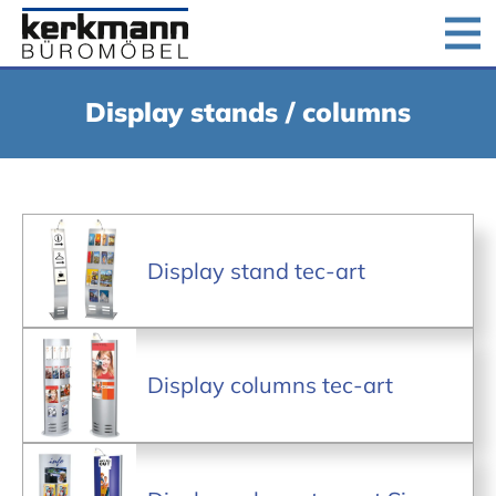
Home
Products
Downloads
Company
Display stands / columns
Jobs
Contact us
Display stand tec-art
Display columns tec-art