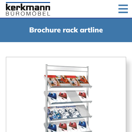
Home
Products
Downloads
Company
Brochure rack artline
Jobs
Contact us