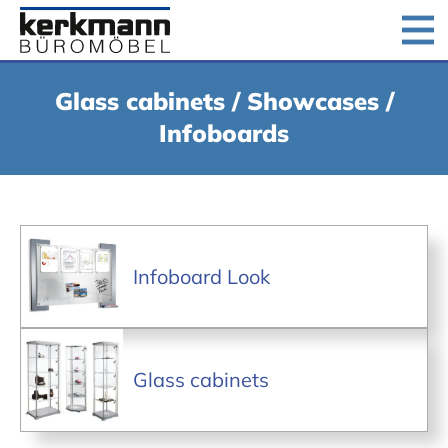
Home
Products
Downloads
Company
Glass cabinets / Showcases /
Jobs
Contact us
Infoboards
Infoboard Look
Glass cabinets