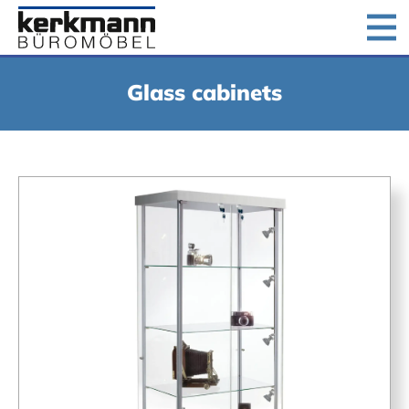
Home
Products
Downloads
Company
Glass cabinets
Jobs
Contact us