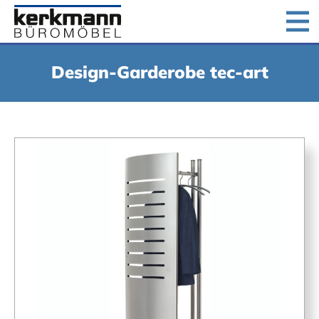
Home
Produkte
Downloads
Unternehmen
Design-Garderobe tec-art
Jobs
Kontakt