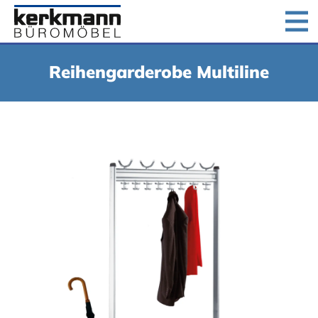
Home
Produkte
Downloads
Unternehmen
Reihengarderobe Multiline
Jobs
Kontakt