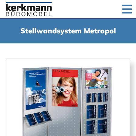
Home
Produkte
Downloads
Unternehmen
Stellwandsystem Metropol
Jobs
Kontakt