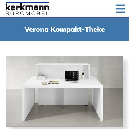
Home
Produkte
Downloads
Unternehmen
Verona Kompakt-Theke
Jobs
Kontakt